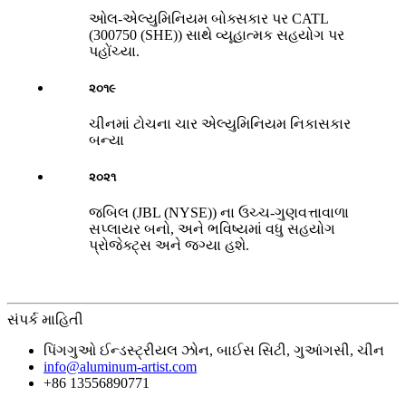
ઓલ-એલ્યુમિનિયમ બોક્સકાર પર CATL
(300750 (SHE)) સાથે વ્યૂહાત્મક સહયોગ પર
પહોંચ્યા.
૨૦૧૯
ચીનમાં ટોચના ચાર એલ્યુમિનિયમ નિકાસકાર
બન્યા
૨૦૨૧
જબિલ (JBL (NYSE)) ના ઉચ્ચ-ગુણવત્તાવાળા
સપ્લાયર બનો, અને ભવિષ્યમાં વધુ સહયોગ
પ્રોજેક્ટ્સ અને જગ્યા હશે.
સંપર્ક માહિતી
પિંગગુઓ ઈન્ડસ્ટ્રીયલ ઝોન, બાઈસ સિટી, ગુઆંગસી, ચીન
info@aluminum-artist.com
+86 13556890771