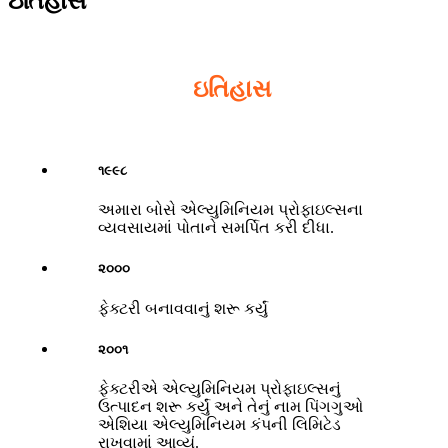
ઇતિહાસ
ઇતિહાસ
૧૯૯૮
અમારા બોસે એલ્યુમિનિયમ પ્રોફાઇલ્સના
વ્યવસાયમાં પોતાને સમર્પિત કરી દીધા.
૨૦૦૦
ફેક્ટરી બનાવવાનું શરૂ કર્યું
૨૦૦૧
ફેક્ટરીએ એલ્યુમિનિયમ પ્રોફાઇલ્સનું
ઉત્પાદન શરૂ કર્યું અને તેનું નામ પિંગગુઓ
એશિયા એલ્યુમિનિયમ કંપની લિમિટેડ
રાખવામાં આવ્યું.