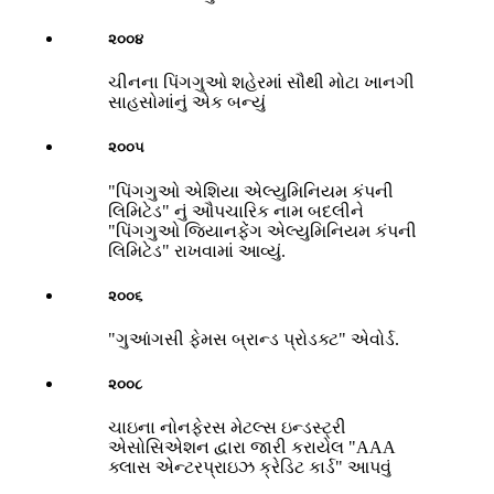
૨૦૦૪
ચીનના પિંગગુઓ શહેરમાં સૌથી મોટા ખાનગી
સાહસોમાંનું એક બન્યું
૨૦૦૫
"પિંગગુઓ એશિયા એલ્યુમિનિયમ કંપની
લિમિટેડ" નું ઔપચારિક નામ બદલીને
"પિંગગુઓ જિયાનફેંગ એલ્યુમિનિયમ કંપની
લિમિટેડ" રાખવામાં આવ્યું.
૨૦૦૬
"ગુઆંગસી ફેમસ બ્રાન્ડ પ્રોડક્ટ" એવોર્ડ.
૨૦૦૮
ચાઇના નોનફેરસ મેટલ્સ ઇન્ડસ્ટ્રી
એસોસિએશન દ્વારા જારી કરાયેલ "AAA
ક્લાસ એન્ટરપ્રાઇઝ ક્રેડિટ કાર્ડ" આપવું