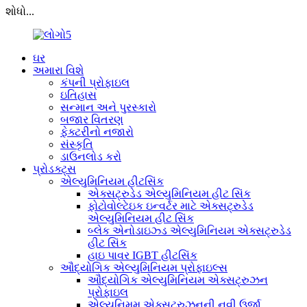
શોધો...
ઘર
અમારા વિશે
કંપની પ્રોફાઇલ
ઇતિહાસ
સન્માન અને પુરસ્કારો
બજાર વિતરણ
ફેક્ટરીનો નજારો
સંસ્કૃતિ
ડાઉનલોડ કરો
પ્રોડક્ટ્સ
એલ્યુમિનિયમ હીટસિંક
એક્સટ્રુડેડ એલ્યુમિનિયમ હીટ સિંક
ફોટોવોલ્ટેઇક ઇન્વર્ટર માટે એક્સટ્રુડેડ
એલ્યુમિનિયમ હીટ સિંક
બ્લેક એનોડાઇઝ્ડ એલ્યુમિનિયમ એક્સટ્રુડેડ
હીટ સિંક
હાઇ પાવર IGBT હીટસિંક
ઔદ્યોગિક એલ્યુમિનિયમ પ્રોફાઇલ્સ
ઔદ્યોગિક એલ્યુમિનિયમ એક્સટ્રુઝન
પ્રોફાઇલ
એલ્યુનિમમ એક્સટ્રુઝનની નવી ઉર્જા