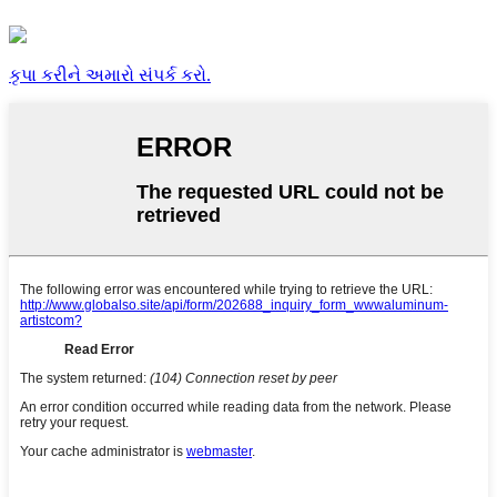
કૃપા કરીને અમારો સંપર્ક કરો.