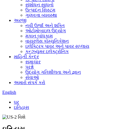
સંશોધન સાધનો
ઉત્પાદન સિસ્ટમ
ગુણવત્તા વ્યવસ્થા
અરજી
નવી ઉર્જા અને શક્તિ
ઓટોમોબાઇલ ઉદ્યોગ
મકાન બાંધકામ
વાયરલેસ કોમ્યુનિકેશન
ઇલેક્ટ્રિક પાવર અને પાવર સપ્લાય
કન્ઝ્યુમર ઇલેક્ટ્રોનિક
માહિતી કેન્દ્ર
સમાચાર
પ્રશ્નો
ઉદ્યોગ ગતિશીલતા અને જ્ઞાન
સેવાઓ
અમારો સંપર્ક કરો
English
ઘર
ઇતિહાસ