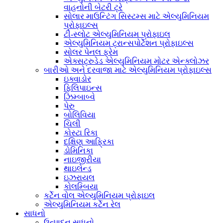
વાહનોની બેટરી ટ્રે
સોલાર માઉન્ટિંગ સિસ્ટમ્સ માટે એલ્યુમિનિયમ
પ્રોફાઇલ્સ
ટી-સ્લોટ એલ્યુમિનિયમ પ્રોફાઇલ
એલ્યુમિનિયમ ટ્રાન્સપોર્ટેશન પ્રોફાઇલ્સ
સોલર પેનલ ફ્રેમ
એક્સટ્રુડેડ એલ્યુમિનિયમ મોટર એન્ક્લોઝર
બારીઓ અને દરવાજા માટે એલ્યુમિનિયમ પ્રોફાઇલ્સ
ઇક્વાડોર
ફિલિપાઇન્સ
ઝિમ્બાબ્વે
પેરુ
બોલિવિયા
ચિલી
કોસ્ટા રિકા
દક્ષિણ આફ્રિકા
ડોમિનિકા
નાઇજીરીયા
થાઇલેન્ડ
ઇઝરાયલ
કોલમ્બિયા
કર્ટેન વોલ એલ્યુમિનિયમ પ્રોફાઇલ
એલ્યુમિનિયમ કર્ટેન રેલ
સાધનો
ઉત્પાદન સાધનો