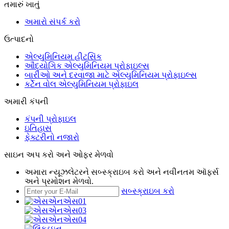
તમારું ખાતું
અમારો સંપર્ક કરો
ઉત્પાદનો
એલ્યુમિનિયમ હીટસિંક
ઔદ્યોગિક એલ્યુમિનિયમ પ્રોફાઇલ્સ
બારીઓ અને દરવાજા માટે એલ્યુમિનિયમ પ્રોફાઇલ્સ
કર્ટેન વોલ એલ્યુમિનિયમ પ્રોફાઇલ
અમારી કંપની
કંપની પ્રોફાઇલ
ઇતિહાસ
ફેક્ટરીનો નજારો
સાઇન અપ કરો અને ઓફર મેળવો
અમારા ન્યૂઝલેટરને સબ્સ્ક્રાઇબ કરો અને નવીનતમ ઑફર્સ
અને પ્રમોશન મેળવો.
સબ્સ્ક્રાઇબ કરો