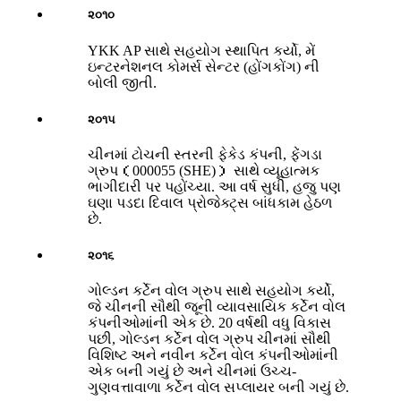
૨૦૧૦
YKK AP સાથે સહયોગ સ્થાપિત કર્યો, મેં
ઇન્ટરનેશનલ કોમર્સ સેન્ટર (હોંગકોંગ) ની
બોલી જીતી.
૨૦૧૫
ચીનમાં ટોચની સ્તરની ફેકેડ કંપની, ફેંગડા
ગ્રુપ（000055 (SHE)） સાથે વ્યૂહાત્મક
ભાગીદારી પર પહોંચ્યા. આ વર્ષ સુધી, હજુ પણ
ઘણા પડદા દિવાલ પ્રોજેક્ટ્સ બાંધકામ હેઠળ
છે.
૨૦૧૬
ગોલ્ડન કર્ટેન વોલ ગ્રુપ સાથે સહયોગ કર્યો,
જે ચીનની સૌથી જૂની વ્યાવસાયિક કર્ટેન વોલ
કંપનીઓમાંની એક છે. 20 વર્ષથી વધુ વિકાસ
પછી, ગોલ્ડન કર્ટેન વોલ ગ્રુપ ચીનમાં સૌથી
વિશિષ્ટ અને નવીન કર્ટેન વોલ કંપનીઓમાંની
એક બની ગયું છે અને ચીનમાં ઉચ્ચ-
ગુણવત્તાવાળા કર્ટેન વોલ સપ્લાયર બની ગયું છે.