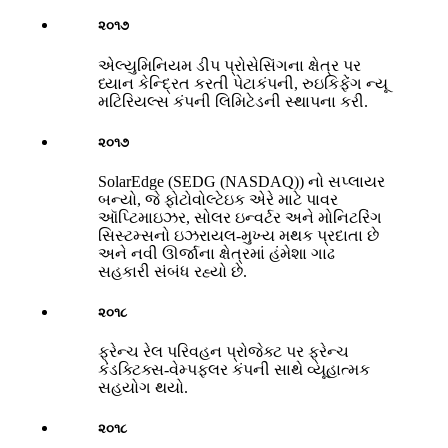
૨૦૧૭
એલ્યુમિનિયમ ડીપ પ્રોસેસિંગના ક્ષેત્ર પર
ધ્યાન કેન્દ્રિત કરતી પેટાકંપની, રુઇકિફેંગ ન્યૂ
મટિરિયલ્સ કંપની લિમિટેડની સ્થાપના કરી.
૨૦૧૭
SolarEdge (SEDG (NASDAQ)) નો સપ્લાયર
બન્યો, જે ફોટોવોલ્ટેઇક એરે માટે પાવર
ઑપ્ટિમાઇઝર, સોલર ઇન્વર્ટર અને મોનિટરિંગ
સિસ્ટમ્સનો ઇઝરાયલ-મુખ્ય મથક પ્રદાતા છે
અને નવી ઊર્જાના ક્ષેત્રમાં હંમેશા ગાઢ
સહકારી સંબંધ રહ્યો છે.
૨૦૧૮
ફ્રેન્ચ રેલ પરિવહન પ્રોજેક્ટ પર ફ્રેન્ચ
કંડક્ટિક્સ-વેમ્પફ્લર કંપની સાથે વ્યૂહાત્મક
સહયોગ થયો.
૨૦૧૮