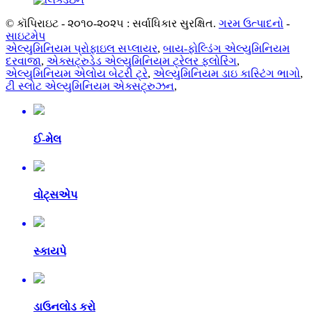
© કૉપિરાઇટ - ૨૦૧૦-૨૦૨૫ : સર્વાધિકાર સુરક્ષિત.
ગરમ ઉત્પાદનો
-
સાઇટમેપ
એલ્યુમિનિયમ પ્રોફાઇલ સપ્લાયર
,
બાય-ફોલ્ડિંગ એલ્યુમિનિયમ
દરવાજા
,
એક્સટ્રુડેડ એલ્યુમિનિયમ ટ્રેલર ફ્લોરિંગ
,
એલ્યુમિનિયમ એલોય બેટરી ટ્રે
,
એલ્યુમિનિયમ ડાઇ કાસ્ટિંગ ભાગો
,
ટી સ્લોટ એલ્યુમિનિયમ એક્સટ્રુઝન
,
ઈ-મેલ
વોટ્સએપ
સ્કાયપે
ડાઉનલોડ કરો