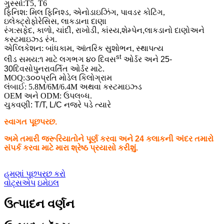
ગુસ્સો:
T5
,
T6
ફિનિશ: મિલ ફિનિશ્ડ, એનોડાઇઝિંગ, પાવડર કોટિંગ,
ઇલેક્ટ્રોફોરેસિસ, લાકડાના દાણા
રંગ:
સફેદ, કાળો, ચાંદી, રાખોડી, કાંસ્ય,
શેમ્પેન
,લાકડાનો દાણો
અને
કસ્ટમાઇઝ્ડ રંગ.
એપ્લિકેશન: બાંધકામ
, આંતરિક સુશોભન, સ્થાપત્ય
st
લીડ સમય:
૧ માટે લગભગ ૪૦ દિવસ
ઓર્ડર અને 25-
30
દિવસો
પુનરાવર્તિત ઓર્ડર માટે.
MOQ:
૩૦૦
પ્રતિ મોડેલ કિલોગ્રામ
લંબાઈ: 5.8M/6M/6.4M અથવા કસ્ટમાઇઝ્ડ
OEM અને ODM: ઉપલબ્ધ.
ચુકવણી: T/T, L/C નજરે પડે ત્યારે
સ્વાગત પૂછપરછ.
અમે તમારી જરૂરિયાતોને પૂર્ણ કરવા અને 24 કલાકની અંદર તમારો
સંપર્ક કરવા માટે મારા શ્રેષ્ઠ પ્રયાસો કરીશું.
હમણાં પૂછપરછ કરો
વોટ્સએપ
ઇમેઇલ
ઉત્પાદન વર્ણન