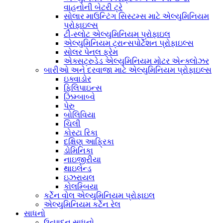
વાહનોની બેટરી ટ્રે
સોલાર માઉન્ટિંગ સિસ્ટમ્સ માટે એલ્યુમિનિયમ
પ્રોફાઇલ્સ
ટી-સ્લોટ એલ્યુમિનિયમ પ્રોફાઇલ
એલ્યુમિનિયમ ટ્રાન્સપોર્ટેશન પ્રોફાઇલ્સ
સોલર પેનલ ફ્રેમ
એક્સટ્રુડેડ એલ્યુમિનિયમ મોટર એન્ક્લોઝર
બારીઓ અને દરવાજા માટે એલ્યુમિનિયમ પ્રોફાઇલ્સ
ઇક્વાડોર
ફિલિપાઇન્સ
ઝિમ્બાબ્વે
પેરુ
બોલિવિયા
ચિલી
કોસ્ટા રિકા
દક્ષિણ આફ્રિકા
ડોમિનિકા
નાઇજીરીયા
થાઇલેન્ડ
ઇઝરાયલ
કોલમ્બિયા
કર્ટેન વોલ એલ્યુમિનિયમ પ્રોફાઇલ
એલ્યુમિનિયમ કર્ટેન રેલ
સાધનો
ઉત્પાદન સાધનો