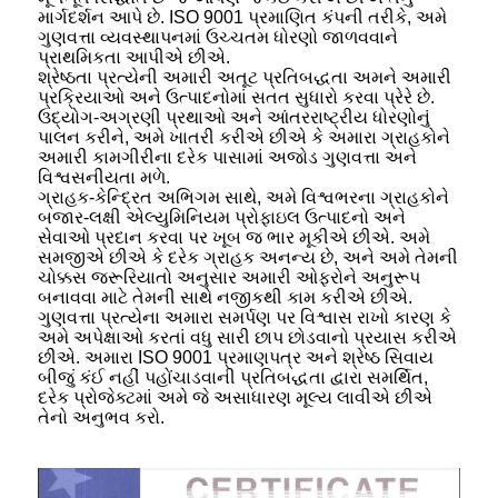
માર્ગદર્શન આપે છે. ISO 9001 પ્રમાણિત કંપની તરીકે, અમે
ગુણવત્તા વ્યવસ્થાપનમાં ઉચ્ચતમ ધોરણો જાળવવાને
પ્રાથમિકતા આપીએ છીએ.
શ્રેષ્ઠતા પ્રત્યેની અમારી અતૂટ પ્રતિબદ્ધતા અમને અમારી
પ્રક્રિયાઓ અને ઉત્પાદનોમાં સતત સુધારો કરવા પ્રેરે છે.
ઉદ્યોગ-અગ્રણી પ્રથાઓ અને આંતરરાષ્ટ્રીય ધોરણોનું
પાલન કરીને, અમે ખાતરી કરીએ છીએ કે અમારા ગ્રાહકોને
અમારી કામગીરીના દરેક પાસામાં અજોડ ગુણવત્તા અને
વિશ્વસનીયતા મળે.
ગ્રાહક-કેન્દ્રિત અભિગમ સાથે, અમે વિશ્વભરના ગ્રાહકોને
બજાર-લક્ષી એલ્યુમિનિયમ પ્રોફાઇલ ઉત્પાદનો અને
સેવાઓ પ્રદાન કરવા પર ખૂબ જ ભાર મૂકીએ છીએ. અમે
સમજીએ છીએ કે દરેક ગ્રાહક અનન્ય છે, અને અમે તેમની
ચોક્કસ જરૂરિયાતો અનુસાર અમારી ઓફરોને અનુરૂપ
બનાવવા માટે તેમની સાથે નજીકથી કામ કરીએ છીએ.
ગુણવત્તા પ્રત્યેના અમારા સમર્પણ પર વિશ્વાસ રાખો કારણ કે
અમે અપેક્ષાઓ કરતાં વધુ સારી છાપ છોડવાનો પ્રયાસ કરીએ
છીએ. અમારા ISO 9001 પ્રમાણપત્ર અને શ્રેષ્ઠ સિવાય
બીજું કંઈ નહીં પહોંચાડવાની પ્રતિબદ્ધતા દ્વારા સમર્થિત,
દરેક પ્રોજેક્ટમાં અમે જે અસાધારણ મૂલ્ય લાવીએ છીએ
તેનો અનુભવ કરો.