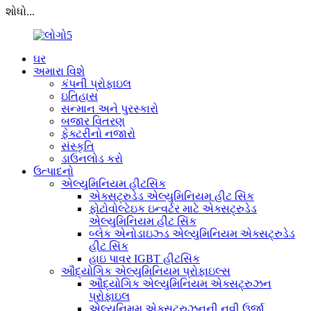
શોધો...
ઘર
અમારા વિશે
કંપની પ્રોફાઇલ
ઇતિહાસ
સન્માન અને પુરસ્કારો
બજાર વિતરણ
ફેક્ટરીનો નજારો
સંસ્કૃતિ
ડાઉનલોડ કરો
ઉત્પાદનો
એલ્યુમિનિયમ હીટસિંક
એક્સટ્રુડેડ એલ્યુમિનિયમ હીટ સિંક
ફોટોવોલ્ટેઇક ઇન્વર્ટર માટે એક્સટ્રુડેડ
એલ્યુમિનિયમ હીટ સિંક
બ્લેક એનોડાઇઝ્ડ એલ્યુમિનિયમ એક્સટ્રુડેડ
હીટ સિંક
હાઇ પાવર IGBT હીટસિંક
ઔદ્યોગિક એલ્યુમિનિયમ પ્રોફાઇલ્સ
ઔદ્યોગિક એલ્યુમિનિયમ એક્સટ્રુઝન
પ્રોફાઇલ
એલ્યુનિમમ એક્સટ્રુઝનની નવી ઉર્જા