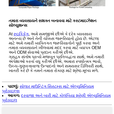
તમારા વ્યવસાયને સશક્ત બનાવવા માટે કસ્ટમાઇઝેશન
સોલ્યુશન્સ
At
રુઇકિફેંગ
, અમે સમજીએ છીએ કે દરેક વ્યવસાય
અનન્ય છે અને તેની ચોક્કસ જરૂરિયાતો હોય છે. એટલા
માટે અમે તમારી વ્યક્તિગત જરૂરિયાતોને પૂર્ણ કરવા અને
તમારા વ્યવસાયને ખીલવામાં મદદ કરવા માટે વ્યાપક OEM
અને ODM સેવાઓ પ્રદાન કરીએ છીએ.
ગ્રાહક સંતોષ પ્રત્યે મજબૂત પ્રતિબદ્ધતા સાથે, અમે તમારી
અપેક્ષાઓ કરતાં વધુ કરીએ છીએ. અમારા સ્પર્ધાત્મક ભાવો,
ઉચ્ચ-ગુણવત્તાવાળા ઉત્પાદનો અને સમયસર ડિલિવરી સાથે,
ખાતરી કરે છે કે તમને તમારા રોકાણ માટે શ્રેષ્ઠ મૂલ્ય મળે.
પાછલું:
સોલાર માઉન્ટિંગ સિસ્ટમ્સ માટે એલ્યુમિનિયમ
પ્રોફાઇલ્સ
આગળ:
દરવાજા અને બારી માટે કોલંબિયા શ્રેણી એલ્યુમિનિયમ
પ્રોફાઇલ