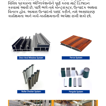
વિવિધ પ્રકારના એપ્લિકેશનોને પૂર્ણ કરવા માટે ડિઝાઇન
કરવામાં આવી છે, પછી ભલે તમે કોન્ટ્રાક્ટર, ઉત્પાદક અથવા
વિતરક હોવ. અમારા ઉત્પાદનો પસંદ કરીને, તમે અસાધારણ
કાર્યક્ષમતા અને ખર્ચ-કાર્યક્ષમતાની અપેક્ષા રાખી શકો છો.