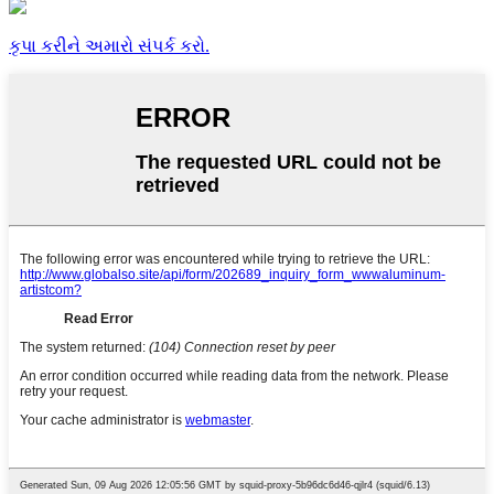
કૃપા કરીને અમારો સંપર્ક કરો.