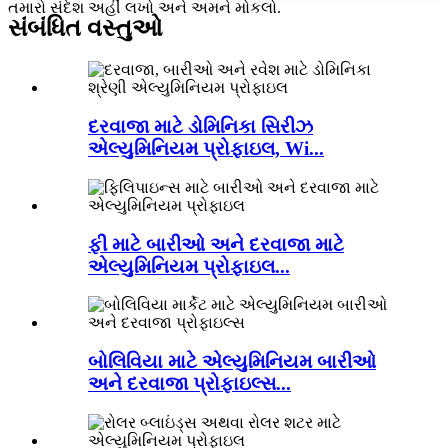
તમારો સંદેશ અહીં લખો અને અમને મોકલો.
સંબંધિત વસ્તુઓ
દરવાજા માટે ડોમિનિકા સિરીઝ
એલ્યુમિનિયમ પ્રોફાઇલ, Wi...
ફી માટે બારીઓ અને દરવાજા માટે
એલ્યુમિનિયમ પ્રોફાઇલ...
બોલિવિયા માટે એલ્યુમિનિયમ બારીઓ
અને દરવાજા પ્રોફાઇલ્સ...