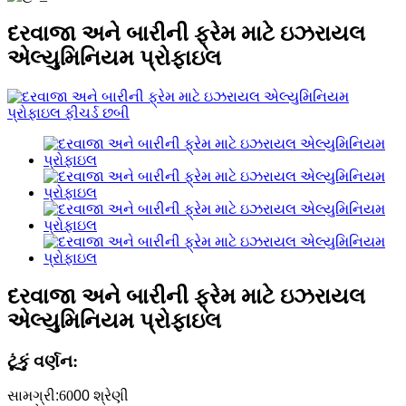
દરવાજા અને બારીની ફ્રેમ માટે ઇઝરાયલ
એલ્યુમિનિયમ પ્રોફાઇલ
દરવાજા અને બારીની ફ્રેમ માટે ઇઝરાયલ
એલ્યુમિનિયમ પ્રોફાઇલ
ટૂંકું વર્ણન:
સામગ્રી:
60
00 શ્રેણી