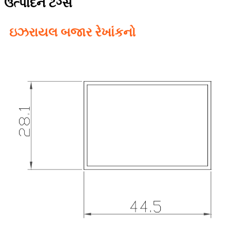
ઉત્પાદન ટૅગ્સ
ઇઝરાયલ બજાર રેખાંકનો