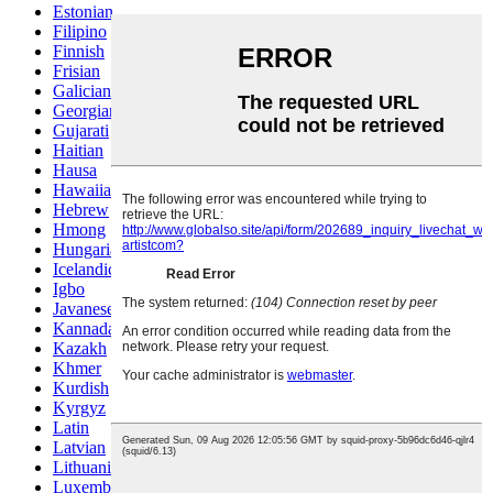
Estonian
Filipino
Finnish
Frisian
Galician
Georgian
Gujarati
Haitian
Hausa
Hawaiian
Hebrew
Hmong
Hungarian
Icelandic
Igbo
Javanese
Kannada
Kazakh
Khmer
Kurdish
Kyrgyz
Latin
Latvian
Lithuanian
Luxembou..