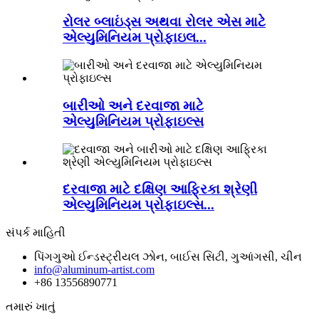
રોલર બ્લાઇંડ્સ અથવા રોલર એસ માટે
એલ્યુમિનિયમ પ્રોફાઇલ...
બારીઓ અને દરવાજા માટે
એલ્યુમિનિયમ પ્રોફાઇલ્સ
દરવાજા માટે દક્ષિણ આફ્રિકા શ્રેણી
એલ્યુમિનિયમ પ્રોફાઇલ્સ...
સંપર્ક માહિતી
પિંગગુઓ ઈન્ડસ્ટ્રીયલ ઝોન, બાઈસ સિટી, ગુઆંગસી, ચીન
info@aluminum-artist.com
+86 13556890771
તમારું ખાતું