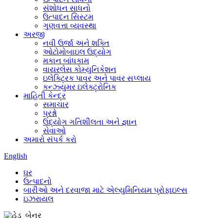
સંશોધન સાધનો
ઉત્પાદન સિસ્ટમ
ગુણવત્તા વ્યવસ્થા
અરજી
નવી ઉર્જા અને શક્તિ
ઓટોમોબાઇલ ઉદ્યોગ
મકાન બાંધકામ
વાયરલેસ કોમ્યુનિકેશન
ઇલેક્ટ્રિક પાવર અને પાવર સપ્લાય
કન્ઝ્યુમર ઇલેક્ટ્રોનિક
માહિતી કેન્દ્ર
સમાચાર
પ્રશ્નો
ઉદ્યોગ ગતિશીલતા અને જ્ઞાન
સેવાઓ
અમારો સંપર્ક કરો
English
ઘર
ઉત્પાદનો
બારીઓ અને દરવાજા માટે એલ્યુમિનિયમ પ્રોફાઇલ્સ
ઇઝરાયલ