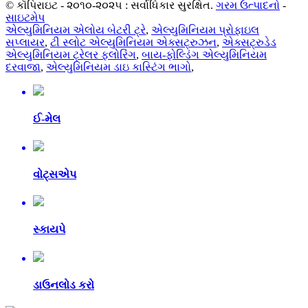
© કૉપિરાઇટ - ૨૦૧૦-૨૦૨૫ : સર્વાધિકાર સુરક્ષિત.
ગરમ ઉત્પાદનો
-
સાઇટમેપ
એલ્યુમિનિયમ એલોય બેટરી ટ્રે
,
એલ્યુમિનિયમ પ્રોફાઇલ
સપ્લાયર
,
ટી સ્લોટ એલ્યુમિનિયમ એક્સટ્રુઝન
,
એક્સટ્રુડેડ
એલ્યુમિનિયમ ટ્રેલર ફ્લોરિંગ
,
બાય-ફોલ્ડિંગ એલ્યુમિનિયમ
દરવાજા
,
એલ્યુમિનિયમ ડાઇ કાસ્ટિંગ ભાગો
,
ઈ-મેલ
વોટ્સએપ
સ્કાયપે
ડાઉનલોડ કરો