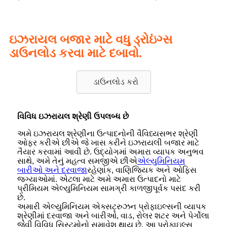
ઇઝરાયલ બજાર માટે વધુ ડ્રોઇંગ્સ
ડાઉનલોડ કરવા માટે દબાવો.
ડાઉનલોડ કરો
વિવિધ ઇઝરાયલ શ્રેણી ઉપલબ્ધ છે
અમે ઇઝરાયલ શ્રેણીના ઉત્પાદનોની વૈવિધ્યસભર શ્રેણી
ઓફર કરીએ છીએ જે ખાસ કરીને ઇઝરાયલી બજાર માટે
તૈયાર કરવામાં આવી છે. ઉદ્યોગમાં અમારા વ્યાપક અનુભવ
સાથે, અમે તેનું મહત્વ સમજીએ છીએ
એલ્યુમિનિયમ
બારીઓ અને દરવાજા
રહેણાંક, વાણિજ્યિક અને ઓફિસ
જગ્યાઓમાં. એટલા માટે અમે અમારા ઉત્પાદનો માટે
પ્રીમિયમ એલ્યુમિનિયમ સામગ્રી કાળજીપૂર્વક પસંદ કરી
છે.
અમારી એલ્યુમિનિયમ એક્સટ્રુઝન પ્રોફાઇલ્સની વ્યાપક
શ્રેણીમાં દરવાજા અને બારીઓ, વાડ, રોલર શટર અને પેર્ગોલા
જેવી વિવિધ સિસ્ટમોનો સમાવેશ થાય છે. આ પ્રોફાઇલ્સ