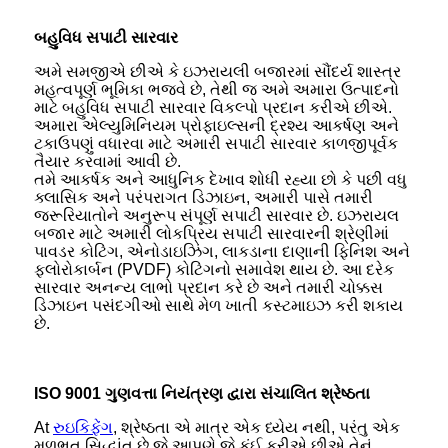
બહુવિધ સપાટી સારવાર
અમે સમજીએ છીએ કે ઇઝરાયલી બજારમાં સૌંદર્ય શાસ્ત્ર
મહત્વપૂર્ણ ભૂમિકા ભજવે છે, તેથી જ અમે અમારા ઉત્પાદનો
માટે બહુવિધ સપાટી સારવાર વિકલ્પો પ્રદાન કરીએ છીએ.
અમારા એલ્યુમિનિયમ પ્રોફાઇલ્સની દ્રશ્ય આકર્ષણ અને
ટકાઉપણું વધારવા માટે અમારી સપાટી સારવાર કાળજીપૂર્વક
તૈયાર કરવામાં આવી છે.
તમે આકર્ષક અને આધુનિક દેખાવ શોધી રહ્યા છો કે પછી વધુ
ક્લાસિક અને પરંપરાગત ડિઝાઇન, અમારી પાસે તમારી
જરૂરિયાતોને અનુરૂપ સંપૂર્ણ સપાટી સારવાર છે. ઇઝરાયલ
બજાર માટે અમારી લોકપ્રિય સપાટી સારવારની શ્રેણીમાં
પાવડર કોટિંગ, એનોડાઇઝિંગ, લાકડાના દાણાની ફિનિશ અને
ફ્લોરોકાર્બન (PVDF) કોટિંગનો સમાવેશ થાય છે. આ દરેક
સારવાર અનન્ય લાભો પ્રદાન કરે છે અને તમારી ચોક્કસ
ડિઝાઇન પસંદગીઓ સાથે મેળ ખાતી કસ્ટમાઇઝ કરી શકાય
છે.
ISO 9001 ગુણવત્તા નિયંત્રણ દ્વારા સંચાલિત શ્રેષ્ઠતા
At
રુઇકિફેંગ
, શ્રેષ્ઠતા એ માત્ર એક ધ્યેય નથી, પરંતુ એક
મૂળભૂત સિદ્ધાંત છે જે આપણે જે કંઈ કરીએ છીએ તેનું