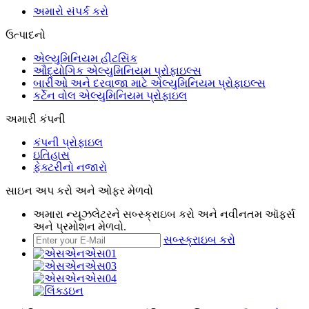
અમારો સંપર્ક કરો
ઉત્પાદનો
એલ્યુમિનિયમ હીટસિંક
ઔદ્યોગિક એલ્યુમિનિયમ પ્રોફાઇલ્સ
બારીઓ અને દરવાજા માટે એલ્યુમિનિયમ પ્રોફાઇલ્સ
કર્ટેન વોલ એલ્યુમિનિયમ પ્રોફાઇલ
અમારી કંપની
કંપની પ્રોફાઇલ
ઇતિહાસ
ફેક્ટરીનો નજારો
સાઇન અપ કરો અને ઓફર મેળવો
અમારા ન્યૂઝલેટરને સબ્સ્ક્રાઇબ કરો અને નવીનતમ ઑફર્સ
અને પ્રમોશન મેળવો.
સબ્સ્ક્રાઇબ કરો